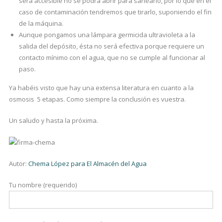
será accesible no se podrá abrir para sanearlo, por lo que en el
caso de contaminación tendremos que tirarlo, suponiendo el fin
de la máquina.
Aunque pongamos una lámpara germicida ultravioleta a la
salida del depósito, ésta no será efectiva porque requiere un
contacto mínimo con el agua, que no se cumple al funcionar al
paso.
Ya habéis visto que hay una extensa literatura en cuanto a la
osmosis 5 etapas. Como siempre la conclusión es vuestra.
Un saludo y hasta la próxima.
Autor:
Chema López para El Almacén del Agua
Tu nombre (requerido)