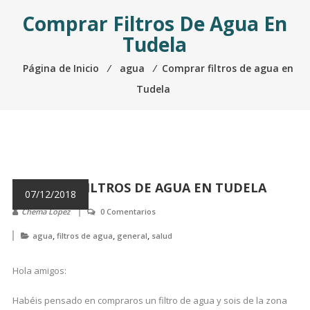
Comprar Filtros De Agua En
Tudela
Página de Inicio
⁄
agua
⁄
Comprar filtros de agua en
Tudela
COMPRAR FILTROS DE AGUA EN TUDELA
07/12/2018
Chema Lopez
0 Comentarios
,
,
,
agua
filtros de agua
general
salud
Hola amigos:
Habéis pensado en compraros un filtro de agua y sois de la zona