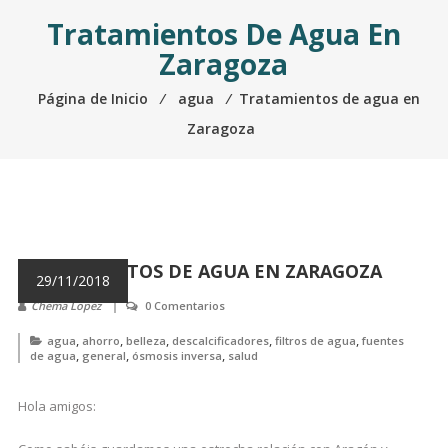
Tratamientos De Agua En
Zaragoza
Página de Inicio
⁄
agua
⁄
Tratamientos de agua en
Zaragoza
TRATAMIENTOS DE AGUA EN ZARAGOZA
29/11/2018
Chema Lopez
0 Comentarios
,
,
,
,
,
agua
ahorro
belleza
descalcificadores
filtros de agua
fuentes
,
,
,
de agua
general
ósmosis inversa
salud
Hola amigos: