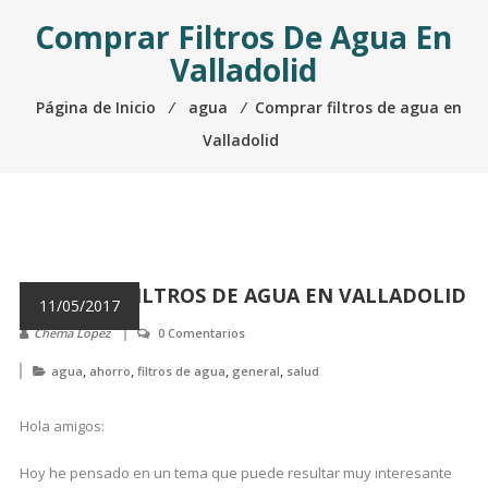
Comprar Filtros De Agua En
Valladolid
Página de Inicio
⁄
agua
⁄
Comprar filtros de agua en
Valladolid
COMPRAR FILTROS DE AGUA EN VALLADOLID
11/05/2017
Chema Lopez
0 Comentarios
,
,
,
,
agua
ahorro
filtros de agua
general
salud
Hola amigos:
Hoy he pensado en un tema que puede resultar muy interesante