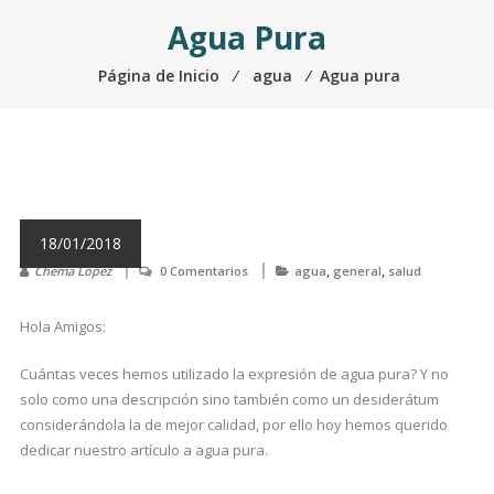
Agua Pura
Página de Inicio
⁄
agua
⁄
Agua pura
AGUA PURA
18/01/2018
,
,
Chema Lopez
0 Comentarios
agua
general
salud
Hola Amigos:
Cuántas veces hemos utilizado la expresión de agua pura? Y no
solo como una descripción sino también como un desiderátum
considerándola la de mejor calidad, por ello hoy hemos querido
dedicar nuestro artículo a agua pura.