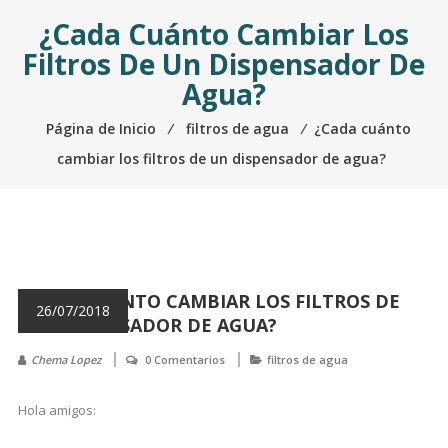
¿Cada Cuánto Cambiar Los
Filtros De Un Dispensador De
Agua?
Página de Inicio
⁄
filtros de agua
⁄
¿Cada cuánto
cambiar los filtros de un dispensador de agua?
¿CADA CUÁNTO CAMBIAR LOS FILTROS DE
26/07/2018
UN DISPENSADOR DE AGUA?
Chema Lopez
0 Comentarios
filtros de agua
Hola amigos: