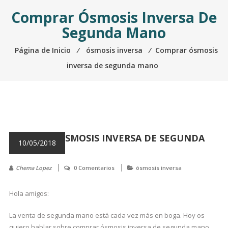
Comprar Ósmosis Inversa De
Segunda Mano
Página de Inicio
⁄
ósmosis inversa
⁄
Comprar ósmosis
inversa de segunda mano
COMPRAR ÓSMOSIS INVERSA DE SEGUNDA
10/05/2018
MANO
Chema Lopez
0 Comentarios
ósmosis inversa
Hola amigos:
La venta de segunda mano está cada vez más en boga. Hoy os
quiero hablar sobre comprar ósmosis inversa de segunda mano.