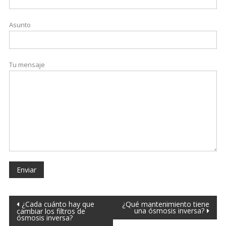
Asunto
Tu mensaje
¿Cada cuánto hay que
¿Qué mantenimiento tiene
una ósmosis inversa?
cambiar los filtros de
ósmosis inversa?